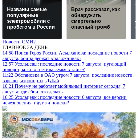
Названы самые
Врач рассказал, как
к
популярные
обнаружить
M
электромобили с
смертельно
пробегом в России
опасный тромб
Новости СМИ2
ГЛАВНОЕ ЗА ДЕНЬ
14:58
Поиск Героя России Асылханова: последние новости 7
августа, бойца держат в заложниках?
12:57
Усольцевы: последние новости 7 августа, пугающий
поворот, кого встретила семья в тайге?
11:22
Обстановка в ОАЭ утром 7 августа: последние новости,
взрывы, аэропорты, Дубай
10:21
Почему не работает мобильный интернет сегодня, 7
августа: где сбои, что делать
16:25
Усольцевы: последние новости 6 августа, все версии
исчезновения, идут ли поиски?