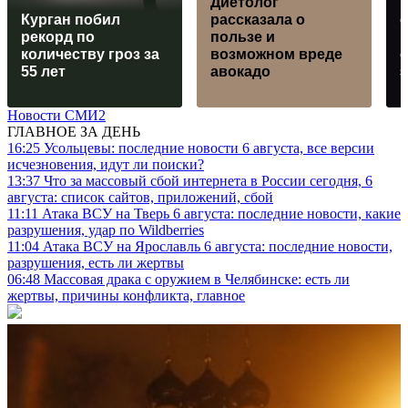
Диетолог
В
Курган побил
рассказала о
рекорд по
пользе и
количеству гроз за
возможном вреде
55 лет
авокадо
Новости СМИ2
ГЛАВНОЕ ЗА ДЕНЬ
16:25
Усольцевы: последние новости 6 августа, все версии
исчезновения, идут ли поиски?
13:37
Что за массовый сбой интернета в России сегодня, 6
августа: список сайтов, приложений, сбой
11:11
Атака ВСУ на Тверь 6 августа: последние новости, какие
разрушения, удар по Wildberries
11:04
Атака ВСУ на Ярославль 6 августа: последние новости,
разрушения, есть ли жертвы
06:48
Массовая драка с оружием в Челябинске: есть ли
жертвы, причины конфликта, главное