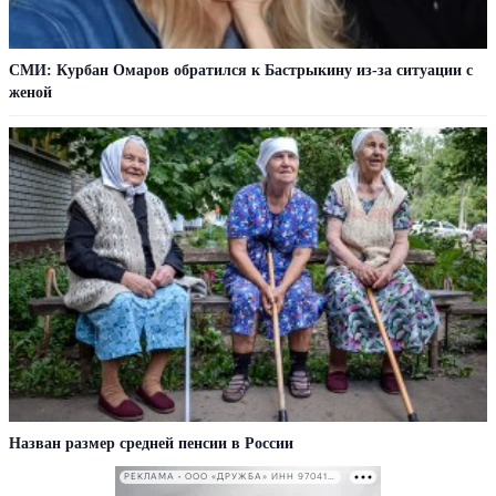
СМИ: Курбан Омаров обратился к Бастрыкину из-за ситуации с
женой
Назван размер средней пенсии в России
РЕКЛАМА • ООО «ДРУЖБА» ИНН 9704146411