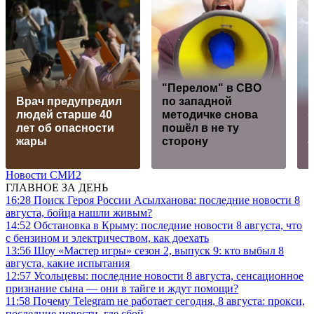
"Перелом" в СВО
Врач предупредил
по западной
людей старше 40
методичке снова
лет об опасности
пошёл в не ту
жары
сторону
Новости СМИ2
ГЛАВНОЕ ЗА ДЕНЬ
16:28
Поиск Героя России Асылханова: последние новости 8
августа, бойца нашли живым?
14:52
Обстановка в Крыму: последние новости 8 августа, что
с бензином и электричеством, как доехать
13:56
Шоу «Мастер игры» сезон 2, выпуск 9: кто выбыл 8
августа, какие испытания
12:57
Усольцевы: последние новости 8 августа, сенсационное
признание сына — они в тайге и ждут помощи?
11:58
Почему Telegram не работает сегодня, 8 августа: прокси,
последние новости, где сбой