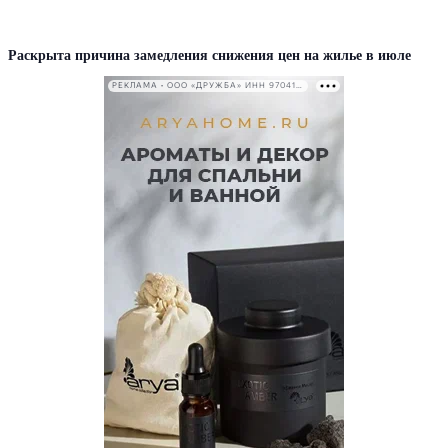
Раскрыта причина замедления снижения цен на жилье в июле
РЕКЛАМА • ООО «ДРУЖБА» ИНН 9704146411