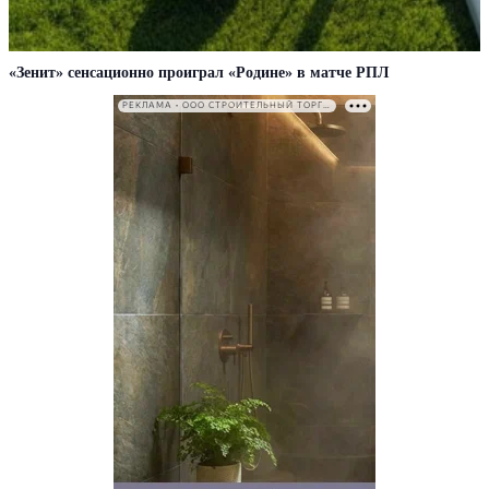
«Зенит» сенсационно проиграл «Родине» в матче РПЛ
РЕКЛАМА • ООО СТРОИТЕЛЬНЫЙ ТОРГОВЫЙ ДОМ «ПЕТРОВИЧ». ИНН: 7802348846