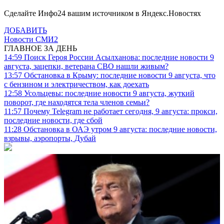
Сделайте Инфо24 вашим источником в Яндекс.Новостях
ДОБАВИТЬ
Новости СМИ2
ГЛАВНОЕ ЗА ДЕНЬ
14:59
Поиск Героя России Асылханова: последние новости 9
августа, зацепки, ветерана СВО нашли живым?
13:57
Обстановка в Крыму: последние новости 9 августа, что
с бензином и электричеством, как доехать
12:58
Усольцевы: последние новости 9 августа, жуткий
поворот, где находятся тела членов семьи?
11:57
Почему Telegram не работает сегодня, 9 августа: прокси,
последние новости, где сбой
11:28
Обстановка в ОАЭ утром 9 августа: последние новости,
взрывы, аэропорты, Дубай