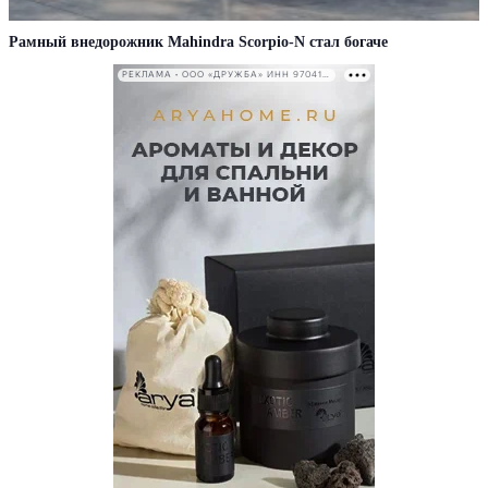
Рамный внедорожник Mahindra Scorpio-N стал богаче
РЕКЛАМА • ООО «ДРУЖБА» ИНН 9704146411