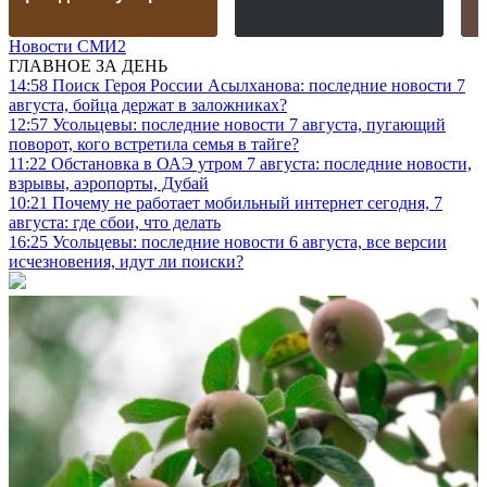
Новости СМИ2
ГЛАВНОЕ ЗА ДЕНЬ
14:58
Поиск Героя России Асылханова: последние новости 7
августа, бойца держат в заложниках?
12:57
Усольцевы: последние новости 7 августа, пугающий
поворот, кого встретила семья в тайге?
11:22
Обстановка в ОАЭ утром 7 августа: последние новости,
взрывы, аэропорты, Дубай
10:21
Почему не работает мобильный интернет сегодня, 7
августа: где сбои, что делать
16:25
Усольцевы: последние новости 6 августа, все версии
исчезновения, идут ли поиски?