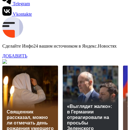
Telegram
Vkontakte
Сделайте Инфо24 вашим источником в Яндекс.Новостях
ДОБАВИТЬ
«Выглядит жалко»:
Священник
в Германии
рассказал, можно
отреагировали на
П
ли отмечать день
просьбы
рождения умершего
Зеленского