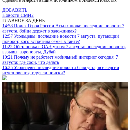
Сделайте Инфо24 вашим источником в Яндекс.Новостях
ДОБАВИТЬ
Новости СМИ2
ГЛАВНОЕ ЗА ДЕНЬ
14:58
Поиск Героя России Асылханова: последние новости 7
августа, бойца держат в заложниках?
12:57
Усольцевы: последние новости 7 августа, пугающий
поворот, кого встретила семья в тайге?
11:22
Обстановка в ОАЭ утром 7 августа: последние новости,
взрывы, аэропорты, Дубай
10:21
Почему не работает мобильный интернет сегодня, 7
августа: где сбои, что делать
16:25
Усольцевы: последние новости 6 августа, все версии
исчезновения, идут ли поиски?