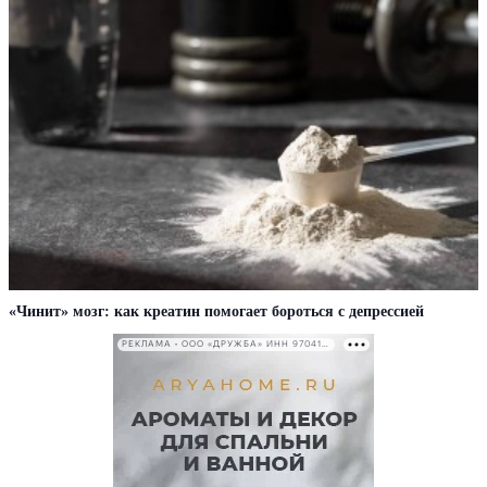
«Чинит» мозг: как креатин помогает бороться с депрессией
РЕКЛАМА • ООО «ДРУЖБА» ИНН 9704146411