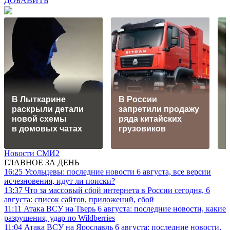
ДОБАВИТЬ
В Лыткарине
В России
раскрыли детали
запретили продажу
новой схемы
ряда китайских
р
в домовых чатах
грузовиков
Новости СМИ2
ГЛАВНОЕ ЗА ДЕНЬ
16:25
Усольцевы: последние новости 6 августа, все версии
исчезновения, идут ли поиски?
13:37
Что за массовый сбой интернета в России сегодня, 6
августа: список сайтов, приложений, сбой
11:11
Атака ВСУ на Тверь 6 августа: последние новости, какие
разрушения, удар по Wildberries
11:04
Атака ВСУ на Ярославль 6 августа: последние новости,