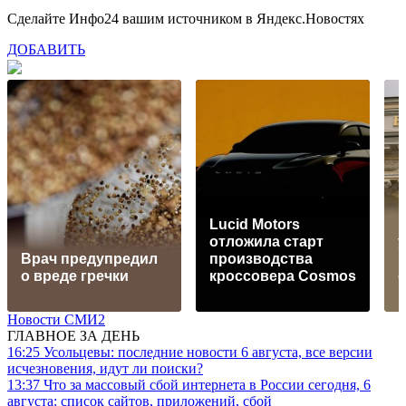
Сделайте Инфо24 вашим источником в Яндекс.Новостях
ДОБАВИТЬ
Lucid Motors
отложила старт
у
Врач предупредил
производства
и
о вреде гречки
кроссовера Cosmos
Новости СМИ2
ГЛАВНОЕ ЗА ДЕНЬ
16:25
Усольцевы: последние новости 6 августа, все версии
исчезновения, идут ли поиски?
13:37
Что за массовый сбой интернета в России сегодня, 6
августа: список сайтов, приложений, сбой