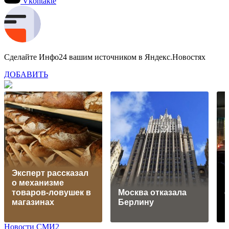
Vkontakte
Сделайте Инфо24 вашим источником в Яндекс.Новостях
ДОБАВИТЬ
Эксперт рассказал
о механизме
товаров-ловушек в
Москва отказала
с
магазинах
Берлину
Новости СМИ2