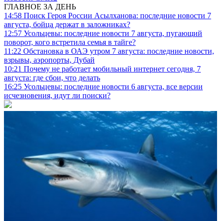
ГЛАВНОЕ ЗА ДЕНЬ
14:58
Поиск Героя России Асылханова: последние новости 7
августа, бойца держат в заложниках?
12:57
Усольцевы: последние новости 7 августа, пугающий
поворот, кого встретила семья в тайге?
11:22
Обстановка в ОАЭ утром 7 августа: последние новости,
взрывы, аэропорты, Дубай
10:21
Почему не работает мобильный интернет сегодня, 7
августа: где сбои, что делать
16:25
Усольцевы: последние новости 6 августа, все версии
исчезновения, идут ли поиски?