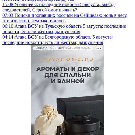
15:08
Усольцевы: последние новости 5 августа, вывод
следователей, Сергей смог выжить?
07:03
Поиски пропавших россиян на Сейшелах: ночь в лесу,
что известно, чем закончилось
06:10
Атака ВСУ на Тульскую обалсть 5 августа: последние
новости, есть ли жертвы, разрушения
04:14
Атака ВСУ на Белгородскую область 5 августа:
последние новости, есть ли жертвы, разрушения
РЕКЛАМА • ООО «ДРУЖБА» ИНН 9704146411