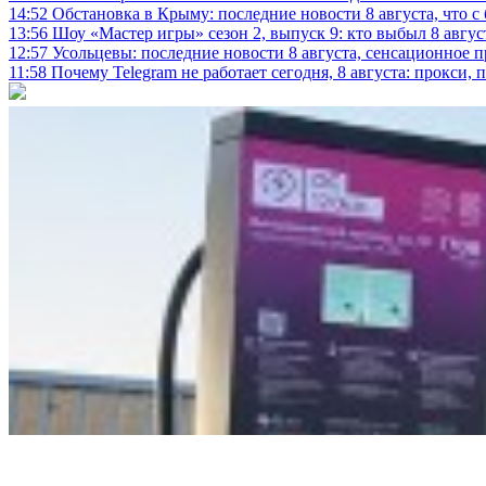
14:52
Обстановка в Крыму: последние новости 8 августа, что с
13:56
Шоу «Мастер игры» сезон 2, выпуск 9: кто выбыл 8 авгус
12:57
Усольцевы: последние новости 8 августа, сенсационное 
11:58
Почему Telegram не работает сегодня, 8 августа: прокси, 