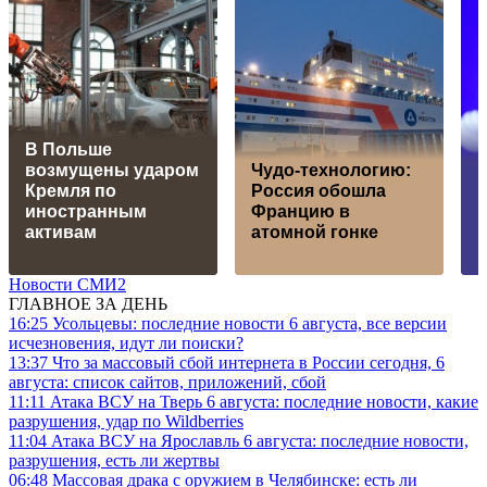
В Польше
возмущены ударом
Чудо-технологию:
Кремля по
Россия обошла
Г
иностранным
Францию в
и
активам
атомной гонке
Новости СМИ2
ГЛАВНОЕ ЗА ДЕНЬ
16:25
Усольцевы: последние новости 6 августа, все версии
исчезновения, идут ли поиски?
13:37
Что за массовый сбой интернета в России сегодня, 6
августа: список сайтов, приложений, сбой
11:11
Атака ВСУ на Тверь 6 августа: последние новости, какие
разрушения, удар по Wildberries
11:04
Атака ВСУ на Ярославль 6 августа: последние новости,
разрушения, есть ли жертвы
06:48
Массовая драка с оружием в Челябинске: есть ли