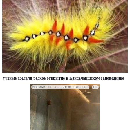
Ученые сделали редкое открытие в Кандалакшском заповеднике
РЕКЛАМА • ООО СТРОИТЕЛЬНЫЙ ТОРГОВЫЙ ДОМ «ПЕТРОВИЧ». ИНН: 7802348846