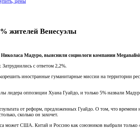
купить, цены
90% жителей Венесуэлы
 Николаса Мадуро, выяснили социологи компании Meganalisi
у. Затруднились с ответом 2,2%.
разрешить иностранные гуманитарные миссии на территории рес
лы лидера оппозиции Хуана Гуайдо, и только 5% назвали Мадуро
зультата от реформ, предложенных Гуайдо. О том, что времени н
олько, сколько он захочет.
са может США. Китай и Россию как союзников выбрали только 4