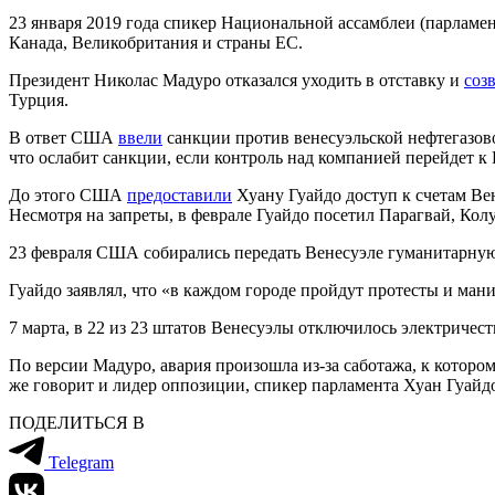
23 января 2019 года спикер Национальной ассамблеи (парламе
Канада, Великобритания и страны ЕС.
Президент Николас Мадуро отказался уходить в отставку и
соз
Турция.
В ответ США
ввели
санкции против венесуэльской нефтегазо
что ослабит санкции, если контроль над компанией перейдет к
До этого США
предоставили
Хуану Гуайдо доступ к счетам Ве
Несмотря на запреты, в феврале Гуайдо посетил Парагвай, Кол
23 февраля США собирались передать Венесуэле гуманитарную
Гуайдо заявлял, что «в каждом городе пройдут протесты и ман
7 марта, в 22 из 23 штатов Венесуэлы отключилось электричес
По версии Мадуро, авария произошла из-за саботажа, к котор
же говорит и лидер оппозиции, спикер парламента Хуан Гуайд
ПОДЕЛИТЬСЯ В
Telegram