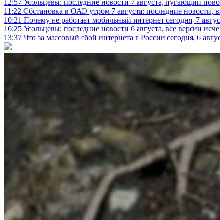
12:57
Усольцевы: последние новости 7 августа, пугающий повор
11:22
Обстановка в ОАЭ утром 7 августа: последние новости, 
10:21
Почему не работает мобильный интернет сегодня, 7 август
16:25
Усольцевы: последние новости 6 августа, все версии исч
13:37
Что за массовый сбой интернета в России сегодня, 6 авгу