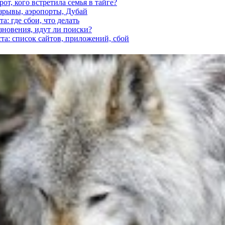
от, кого встретила семья в тайге?
взрывы, аэропорты, Дубай
а: где сбои, что делать
езновения, идут ли поиски?
ста: список сайтов, приложений, сбой