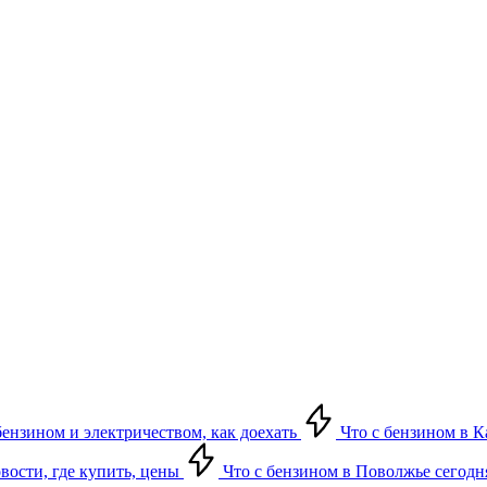
бензином и электричеством, как доехать
Что с бензином в Ка
овости, где купить, цены
Что с бензином в Поволжье сегодня