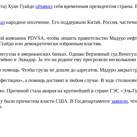
нта) Хуан Гуайдо
объявил
себя временным президентом страны. 
вал
народное ополчение. Его поддержали Китай, Россия, частично
вой компании PDVSA, чтобы лишить правительство Мадуро неф
 Гуайдо или демократически избранным властям.
несуэлы в американских банках. Однако Верховный суд Венесу
умбию и Эквадор. За это на родине ему пригрозили несколькими
 помощь. Чтобы грузы не дошли до адресатов, Мадуро закрыл 
ифестации», а помощь доставят в любом случае. В ходе столкнов
тво. Причиной стала авария на крупнейшей в стране ГЭС «Эль-Гур
ому были причастны власти США. В Госдепартаменте
заявили
, ч
о.