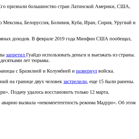
Его признали большинство стран Латинской Америки, США,
 Мексика, Белоруссия, Боливия, Куба, Иран, Сирия, Уругвай и
тяных доходов. В феврале 2019 года Минфин США пообещал,
элы
запретил
Гуайдо использовать деньги и выезжать из страны.
 десятками лет тюрьмы.
границы с Бразилией и Колумбией и
развернул
войска.
ений на границе двух человек
застрелили
, еще 15 были ранены.
и». Подачу удалось восстановить только 12 марта.
то аварию вызвала «некомпетентность режима Мадуро». Об этом