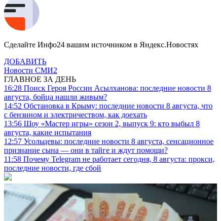
Сделайте Инфо24 вашим источником в Яндекс.Новостях
ДОБАВИТЬ
Новости СМИ2
ГЛАВНОЕ ЗА ДЕНЬ
16:28
Поиск Героя России Асылханова: последние новости 8
августа, бойца нашли живым?
14:52
Обстановка в Крыму: последние новости 8 августа, что
с бензином и электричеством, как доехать
13:56
Шоу «Мастер игры» сезон 2, выпуск 9: кто выбыл 8
августа, какие испытания
12:57
Усольцевы: последние новости 8 августа, сенсационное
признание сына — они в тайге и ждут помощи?
11:58
Почему Telegram не работает сегодня, 8 августа: прокси,
последние новости, где сбой