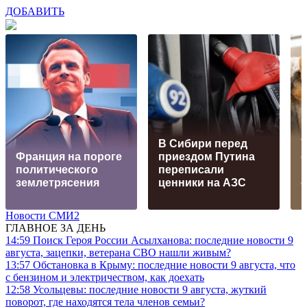
ДОБАВИТЬ
В Сибири перед
Франция на пороге
приездом Путина
политического
переписали
землетрясения
ценники на АЗС
Новости СМИ2
ГЛАВНОЕ ЗА ДЕНЬ
14:59
Поиск Героя России Асылханова: последние новости 9
августа, зацепки, ветерана СВО нашли живым?
13:57
Обстановка в Крыму: последние новости 9 августа, что
с бензином и электричеством, как доехать
12:58
Усольцевы: последние новости 9 августа, жуткий
поворот, где находятся тела членов семьи?