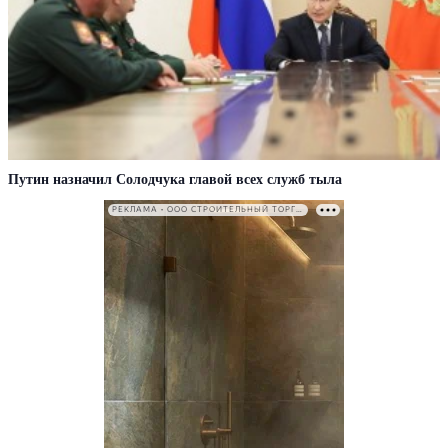
Путин назначил Солодчука главой всех служб тыла
РЕКЛАМА • ООО СТРОИТЕЛЬНЫЙ ТОРГОВЫЙ ДОМ «ПЕТРОВИЧ». ИНН: 7802348846