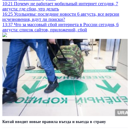
10:21
Почему не работает мобильный интернет сегодня, 7
августа: где сбои, что делать
16:25
Усольцевы: последние новости 6 августа, все версии
исчезновения, идут ли поиски?
13:37
Что за массовый сбой интернета в России сегодня, 6
августа: список сайтов, приложений, сбой
Китай вводит новые правила въезда и выезда в страну