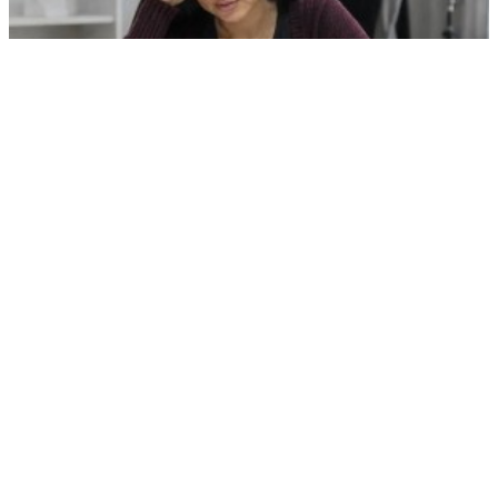
Миллионы под угрозой: чем расплатится Лерчек за роскошную
жизнь
РЕКЛАМА • ООО СТРОИТЕЛЬНЫЙ ТОРГОВЫЙ ДОМ «ПЕТРОВИЧ». ИНН: 7802348846