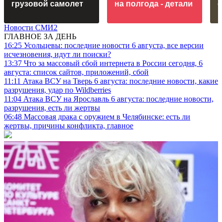
грузовой самолет
на полгода - детали
Новости СМИ2
ГЛАВНОЕ ЗА ДЕНЬ
16:25
Усольцевы: последние новости 6 августа, все версии
исчезновения, идут ли поиски?
13:37
Что за массовый сбой интернета в России сегодня, 6
августа: список сайтов, приложений, сбой
11:11
Атака ВСУ на Тверь 6 августа: последние новости, какие
разрушения, удар по Wildberries
11:04
Атака ВСУ на Ярославль 6 августа: последние новости,
разрушения, есть ли жертвы
06:48
Массовая драка с оружием в Челябинске: есть ли
жертвы, причины конфликта, главное