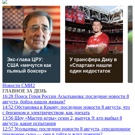
Экс-глава ЦРУ:
У трансфера Даку в
США «мечутся как
«Спартак» нашли
пьяный боксер»
один недостаток
Новости СМИ2
ГЛАВНОЕ ЗА ДЕНЬ
16:28
Поиск Героя России Асылханова: последние новости 8
августа, бойца нашли живым?
14:52
Обстановка в Крыму: последние новости 8 августа, что
с бензином и электричеством, как доехать
13:56
Шоу «Мастер игры» сезон 2, выпуск 9: кто выбыл 8
августа, какие испытания
12:57
Усольцевы: последние новости 8 августа, сенсационное
признание сына — они в тайге и ждут помощи?