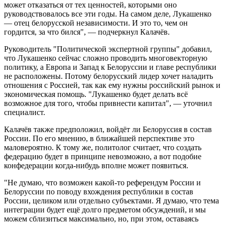
может отказаться от тех ценностей, которыми оно
руководствовалось все эти годы. На самом деле, Лукашенко
— отец белорусской независимости. И это то, чем он
гордится, за что бился", — подчеркнул Калачёв.
Руководитель "Политической экспертной группы" добавил,
что Лукашенко сейчас сложно проводить многовекторную
политику, а Европа и Запад к Белоруссии и главе республики
не расположены. Потому белорусский лидер хочет наладить
отношения с Россией, так как ему нужны российский рынок и
экономическая помощь. "Лукашенко будет делать всё
возможное для того, чтобы привнести капитал", — уточнил
специалист.
Калачёв также предположил, войдёт ли Белоруссия в состав
России. По его мнению, в ближайшей перспективе это
маловероятно. К тому же, политолог считает, что создать
федерацию будет в принципе невозможно, а вот подобие
конфедерации когда-нибудь вполне может появиться.
"Не думаю, что возможен какой-то референдум России и
Белоруссии по поводу вхождения республики в состав
России, целиком или отдельно субъектами. Я думаю, что тема
интеграции будет ещё долго предметом обсуждений, и мы
можем сблизиться максимально, но, при этом, оставаясь