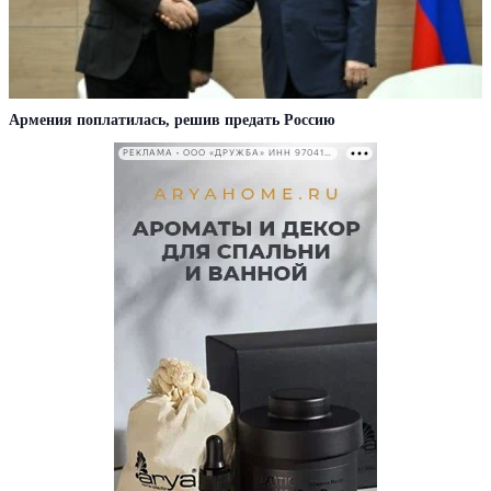
Армения поплатилась, решив предать Россию
РЕКЛАМА • ООО «ДРУЖБА» ИНН 9704146411