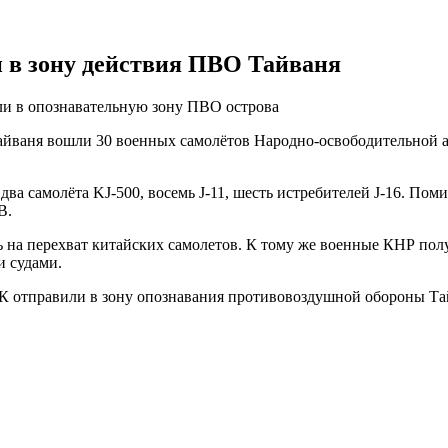
 в зону действия ПВО Тайваня
ли в опознавательную зону ПВО острова
айваня вошли 30 военных самолётов Народно-освободительной 
 два самолёта KJ-500, восемь J-11, шесть истребителей J-16. Пом
B.
ись на перехват китайских самолетов. К тому же военные КНР 
и судами.
 отправили в зону опознавания противовоздушной обороны Тайв