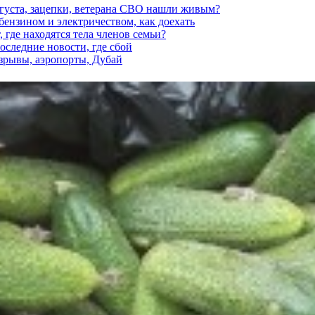
вгуста, зацепки, ветерана СВО нашли живым?
 бензином и электричеством, как доехать
 где находятся тела членов семьи?
последние новости, где сбой
взрывы, аэропорты, Дубай