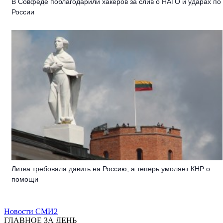
В Совфеде поблагодарили хакеров за слив о НАТО и ударах по
России
Литва требовала давить на Россию, а теперь умоляет КНР о
помощи
Новости СМИ2
ГЛАВНОЕ ЗА ДЕНЬ