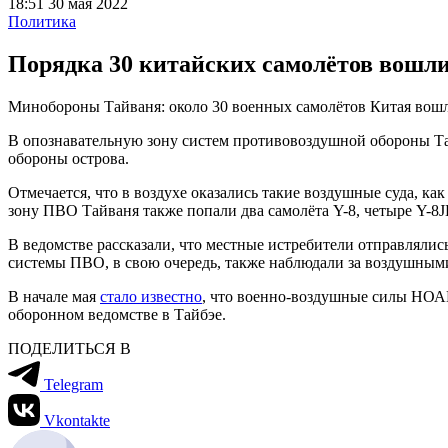
18:51 30 мая 2022
Политика
Порядка 30 китайских самолётов вошли
Минобороны Тайваня: около 30 военных самолётов Китая вош
В опознавательную зону систем противовоздушной обороны Т
обороны острова.
Отмечается, что в воздухе оказались такие воздушные суда, как
зону ПВО Тайваня также попали два самолёта Y-8, четыре Y-8J
В ведомстве рассказали, что местные истребители отправлял
системы ПВО, в свою очередь, также наблюдали за воздушным
В начале мая
стало известно
, что военно-воздушные силы НОАК
оборонном ведомстве в Тайбэе.
ПОДЕЛИТЬСЯ В
Telegram
Vkontakte