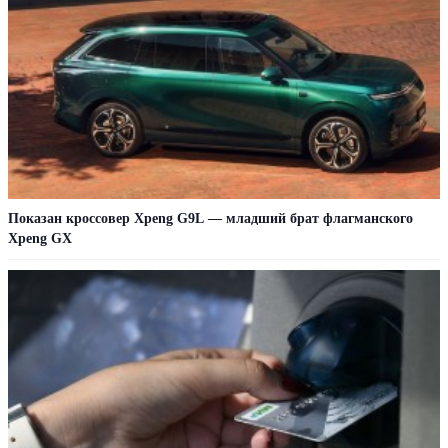
Показан кроссовер Xpeng G9L — младший брат флагманского
Xpeng GX