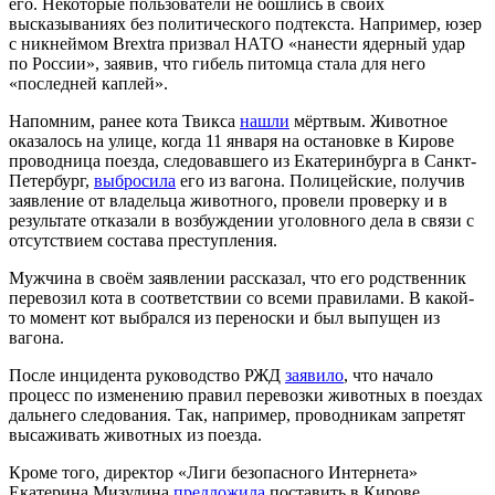
его. Некоторые пользователи не бошлись в своих
высказываниях без политического подтекста. Например, юзер
с никнеймом Brextra призвал НАТО «нанести ядерный удар
по России», заявив, что гибель питомца стала для него
«последней каплей».
Напомним, ранее кота Твикса
нашли
мёртвым. Животное
оказалось на улице, когда 11 января на остановке в Кирове
проводница поезда, следовавшего из Екатеринбурга в Санкт-
Петербург,
выбросила
его из вагона. Полицейские, получив
заявление от владельца животного, провели проверку и в
результате отказали в возбуждении уголовного дела в связи с
отсутствием состава преступления.
Мужчина в своём заявлении рассказал, что его родственник
перевозил кота в соответствии со всеми правилами. В какой-
то момент кот выбрался из переноски и был выпущен из
вагона.
После инцидента руководство РЖД
заявило
, что начало
процесс по изменению правил перевозки животных в поездах
дальнего следования. Так, например, проводникам запретят
высаживать животных из поезда.
Кроме того, директор «Лиги безопасного Интернета»
Екатерина Мизулина
предложила
поставить в Кирове