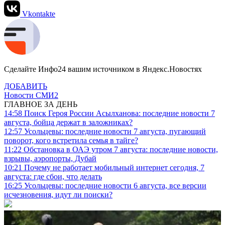
Vkontakte
Сделайте Инфо24 вашим источником в Яндекс.Новостях
ДОБАВИТЬ
Новости СМИ2
ГЛАВНОЕ ЗА ДЕНЬ
14:58
Поиск Героя России Асылханова: последние новости 7
августа, бойца держат в заложниках?
12:57
Усольцевы: последние новости 7 августа, пугающий
поворот, кого встретила семья в тайге?
11:22
Обстановка в ОАЭ утром 7 августа: последние новости,
взрывы, аэропорты, Дубай
10:21
Почему не работает мобильный интернет сегодня, 7
августа: где сбои, что делать
16:25
Усольцевы: последние новости 6 августа, все версии
исчезновения, идут ли поиски?