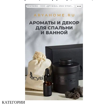
РЕКЛАМА • ООО «ДРУЖБА» ИНН 9704146411
КАТЕГОРИИ