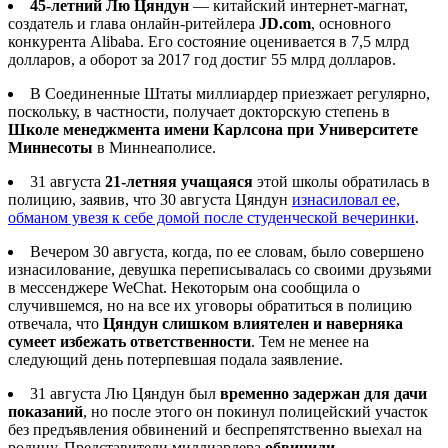
45-летний Лю Цяндун
— китайский интернет-магнат,
создатель и глава онлайн-ритейлера
JD.com
, основного
конкурента Alibaba. Его состояние оценивается в 7,5 млрд
долларов, а оборот за 2017 год достиг 55 млрд долларов.
В Соединенные Штаты миллиардер приезжает регулярно,
поскольку, в частности, получает докторскую степень в
Школе менеджмента имени Карлсона при Университете
Миннесоты
в Миннеаполисе.
31 августа
21-летняя учащаяся
этой школы обратилась в
полицию, заявив, что 30 августа Цяндун
изнасиловал ее,
обманом увезя к себе домой после студенческой вечеринки
.
Вечером 30 августа, когда, по ее словам, было совершено
изнасилование, девушка переписывалась со своими друзьями
в мессенджере WeChat. Некоторым она сообщила о
случившемся, но на все их уговоры обратиться в полицию
отвечала, что
Цяндун слишком влиятелен и наверняка
сумеет избежать ответственности
. Тем не менее на
следующий день потерпевшая подала заявление.
31 августа Лю Цяндун был
временно задержан для дачи
показаний
, но после этого он покинул полицейский участок
без предъявления обвинений и беспрепятственно выехал на
родину. Представители миллиардера
обвинили