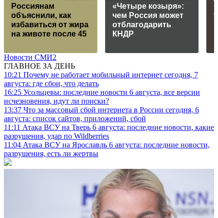
Россиянам
«Четыре козыря»:
объяснили, как
чем Россия может
избавиться от жира
отблагодарить
на животе после 45
КНДР
Новости СМИ2
ГЛАВНОЕ ЗА ДЕНЬ
10:21
Почему не работает мобильный интернет сегодня, 7
августа: где сбои, что делать
16:25
Усольцевы: последние новости 6 августа, все версии
исчезновения, идут ли поиски?
13:37
Что за массовый сбой интернета в России сегодня, 6
августа: список сайтов, приложений, сбой
11:11
Атака ВСУ на Тверь 6 августа: последние новости, какие
разрушения, удар по Wildberries
11:04
Атака ВСУ на Ярославль 6 августа: последние новости,
разрушения, есть ли жертвы