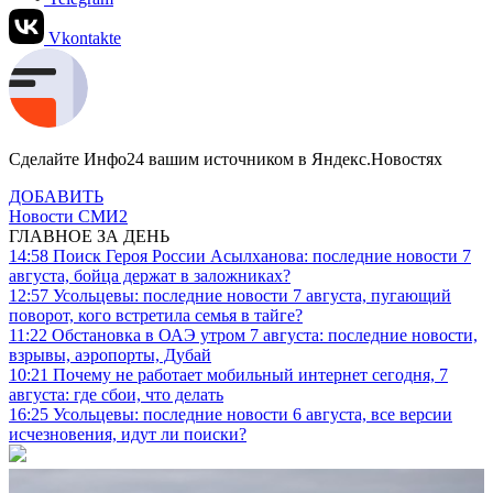
Vkontakte
Сделайте Инфо24 вашим источником в Яндекс.Новостях
ДОБАВИТЬ
Новости СМИ2
ГЛАВНОЕ ЗА ДЕНЬ
14:58
Поиск Героя России Асылханова: последние новости 7
августа, бойца держат в заложниках?
12:57
Усольцевы: последние новости 7 августа, пугающий
поворот, кого встретила семья в тайге?
11:22
Обстановка в ОАЭ утром 7 августа: последние новости,
взрывы, аэропорты, Дубай
10:21
Почему не работает мобильный интернет сегодня, 7
августа: где сбои, что делать
16:25
Усольцевы: последние новости 6 августа, все версии
исчезновения, идут ли поиски?