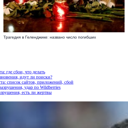
Трагедия в Геленджике: названо число погибших
а: где сбои, что делать
езновения, идут ли поиски?
ста: список сайтов, приложений, сбой
азрушения, удар по Wildberries
азрушения, есть ли жертвы