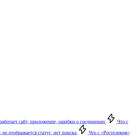
е работает сайт, приложение, ошибки о соединении
Что с
т, не отображается статус, нет поиска
Что с «Ростелеком»