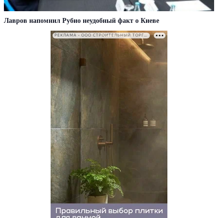
Лавров напомнил Рубио неудобный факт о Киеве
РЕКЛАМА • ООО СТРОИТЕЛЬНЫЙ ТОРГОВЫЙ ДОМ «ПЕТРОВИЧ». ИНН: 7802348846