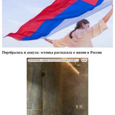
Перебралась и ахнула: эстонка рассказала о жизни в России
РЕКЛАМА • ООО СТРОИТЕЛЬНЫЙ ТОРГОВЫЙ ДОМ «ПЕТРОВИЧ». ИНН: 7802348846