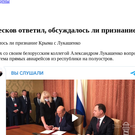
 цены
Песков ответил, обсуждалось ли признан
алось ли признание Крыма с Лукашенко
х со своим белорусским коллегой Александром Лукашенко вопр
тема прямых авиарейсов из республики на полуостров.