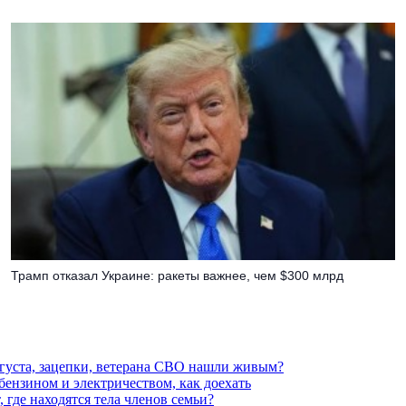
Трамп отказал Украине: ракеты важнее, чем $300 млрд
вгуста, зацепки, ветерана СВО нашли живым?
 бензином и электричеством, как доехать
 где находятся тела членов семьи?