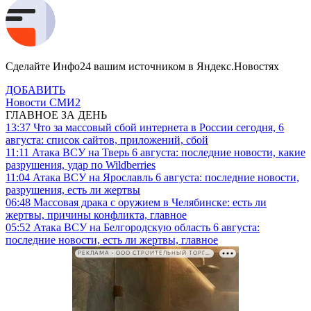
Сделайте Инфо24 вашим источником в Яндекс.Новостях
ДОБАВИТЬ
Новости СМИ2
ГЛАВНОЕ ЗА ДЕНЬ
13:37
Что за массовый сбой интернета в России сегодня, 6
августа: список сайтов, приложений, сбой
11:11
Атака ВСУ на Тверь 6 августа: последние новости, какие
разрушения, удар по Wildberries
11:04
Атака ВСУ на Ярославль 6 августа: последние новости,
разрушения, есть ли жертвы
06:48
Массовая драка с оружием в Челябинске: есть ли
жертвы, причины конфликта, главное
05:52
Атака ВСУ на Белгородскую область 6 августа:
последние новости, есть ли жертвы, главное
РЕКЛАМА • ООО СТРОИТЕЛЬНЫЙ ТОРГОВЫЙ ДОМ «ПЕТРОВИЧ». ИНН: 7802348846