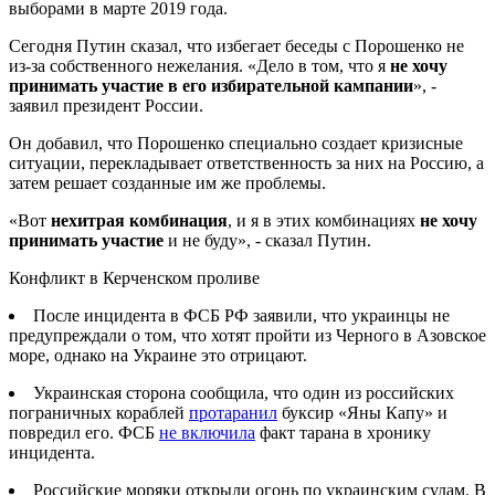
выборами в марте 2019 года.
Сегодня Путин сказал, что избегает беседы с Порошенко не
из-за собственного нежелания. «Дело в том, что я
не хочу
принимать участие в его избирательной кампании
», -
заявил президент России.
Он добавил, что Порошенко специально создает кризисные
ситуации, перекладывает ответственность за них на Россию, а
затем решает созданные им же проблемы.
«Вот
нехитрая комбинация
, и я в этих комбинациях
не хочу
принимать участие
и не буду», - сказал Путин.
Конфликт в Керченском проливе
После инцидента в ФСБ РФ заявили, что украинцы не
предупреждали о том, что хотят пройти из Черного в Азовское
море, однако на Украине это отрицают.
Украинская сторона сообщила, что один из российских
пограничных кораблей
протаранил
буксир «Яны Капу» и
повредил его. ФСБ
не включила
факт тарана в хронику
инцидента.
Российские моряки открыли огонь по украинским судам. В