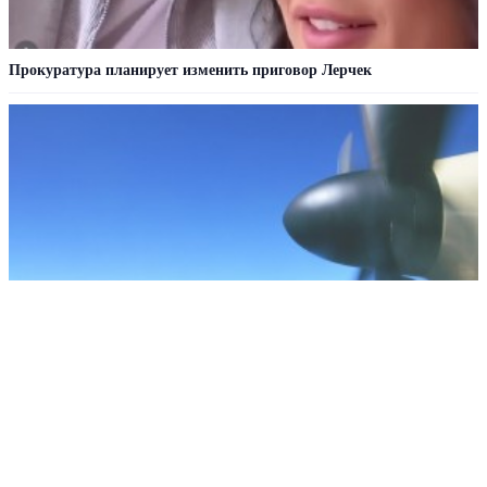
Прокуратура планирует изменить приговор Лерчек
Секретная советская технология поставила в тупик ВВС США
РЕКЛАМА • ООО «ДРУЖБА» ИНН 9704146411