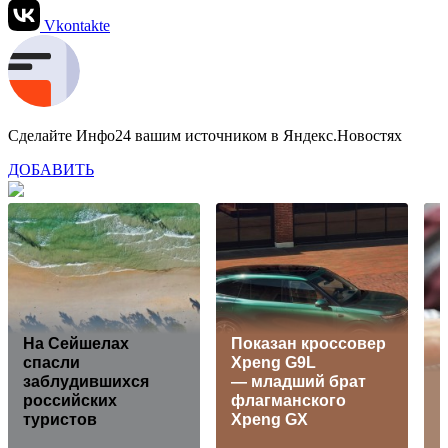
Vkontakte
Сделайте Инфо24 вашим источником в Яндекс.Новостях
ДОБАВИТЬ
На Сейшелах
Показан кроссовер
спасли
Xpeng G9L
заблудившихся
— младший брат
российских
флагманского
туристов
Xpeng GX
и