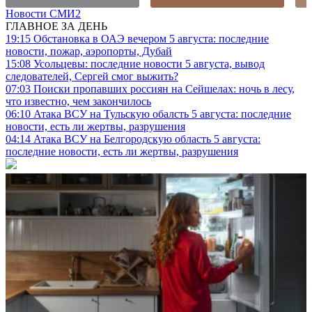
Новости СМИ2
ГЛАВНОЕ ЗА ДЕНЬ
19:15
Обстановка в ОАЭ вечером 5 августа: последние
новости, пожар, аэропорты, Дубай
15:08
Усольцевы: последние новости 5 августа, вывод
следователей, Сергей смог выжить?
07:03
Поиски пропавших россиян на Сейшелах: ночь в лесу,
что известно, чем закончилось
06:10
Атака ВСУ на Тульскую обалсть 5 августа: последние
новости, есть ли жертвы, разрушения
04:14
Атака ВСУ на Белгородскую область 5 августа:
последние новости, есть ли жертвы, разрушения