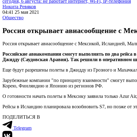
сегодня, 6 августа: не работает интернет, Wi-Fi, IP-телефония
Никита Ревяков
04:41 25 мая 2021
Общество
Россия открывает авиасообщение с Мек
Россия открывает авиасообщение с Мексикой, Исландией, Мал
Российские авиакомпании смогут выполнять по два рейса в 
Джидду (Саудовская Аравия). Так решили в оперативном ш
Еще будут разрешены полеты в Джидду из Грозного и Махачкал
Зарубежные компании "по принципу взаимности" смогут выпол
Корею, Финляндию и Японию из регионов РФ.
О готовности начать полеты в Мексику заявила только Azur Air
Рейсы в Исландию планировала возобновить S7, но позже от эт
ПОДЕЛИТЬСЯ В
Telegram