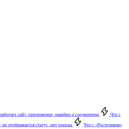
е работает сайт, приложение, ошибки о соединении
Что с
т, не отображается статус, нет поиска
Что с «Ростелеком»