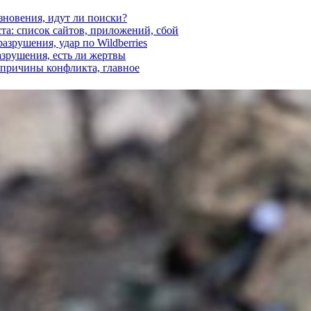
езновения, идут ли поиски?
ста: список сайтов, приложений, сбой
азрушения, удар по Wildberries
азрушения, есть ли жертвы
, причины конфликта, главное