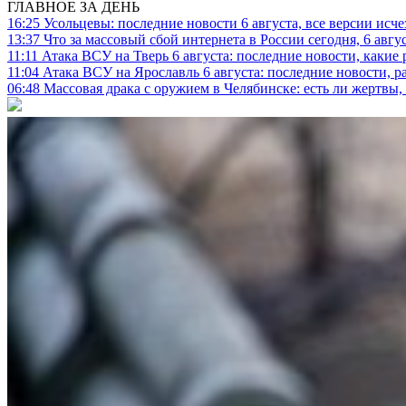
ГЛАВНОЕ ЗА ДЕНЬ
16:25
Усольцевы: последние новости 6 августа, все версии исч
13:37
Что за массовый сбой интернета в России сегодня, 6 авгу
11:11
Атака ВСУ на Тверь 6 августа: последние новости, какие р
11:04
Атака ВСУ на Ярославль 6 августа: последние новости, р
06:48
Массовая драка с оружием в Челябинске: есть ли жертвы