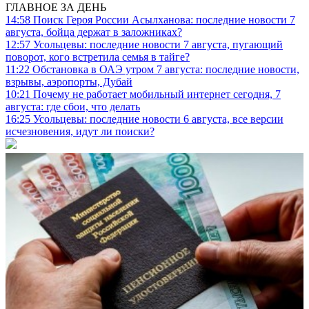
ГЛАВНОЕ ЗА ДЕНЬ
14:58
Поиск Героя России Асылханова: последние новости 7
августа, бойца держат в заложниках?
12:57
Усольцевы: последние новости 7 августа, пугающий
поворот, кого встретила семья в тайге?
11:22
Обстановка в ОАЭ утром 7 августа: последние новости,
взрывы, аэропорты, Дубай
10:21
Почему не работает мобильный интернет сегодня, 7
августа: где сбои, что делать
16:25
Усольцевы: последние новости 6 августа, все версии
исчезновения, идут ли поиски?