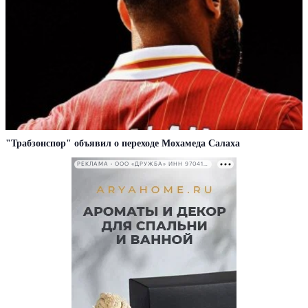
"Трабзонспор" объявил о переходе Мохамеда Салаха
РЕКЛАМА • ООО «ДРУЖБА» ИНН 9704146411