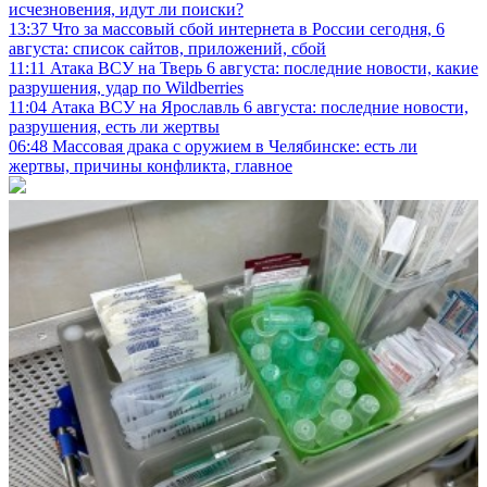
исчезновения, идут ли поиски?
13:37
Что за массовый сбой интернета в России сегодня, 6
августа: список сайтов, приложений, сбой
11:11
Атака ВСУ на Тверь 6 августа: последние новости, какие
разрушения, удар по Wildberries
11:04
Атака ВСУ на Ярославль 6 августа: последние новости,
разрушения, есть ли жертвы
06:48
Массовая драка с оружием в Челябинске: есть ли
жертвы, причины конфликта, главное