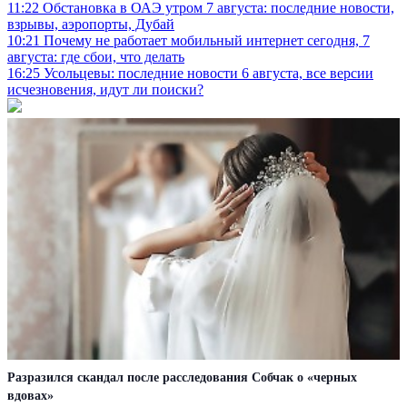
11:22
Обстановка в ОАЭ утром 7 августа: последние новости,
взрывы, аэропорты, Дубай
10:21
Почему не работает мобильный интернет сегодня, 7
августа: где сбои, что делать
16:25
Усольцевы: последние новости 6 августа, все версии
исчезновения, идут ли поиски?
Разразился скандал после расследования Собчак о «черных
вдовах»