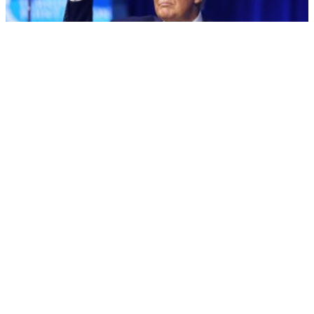
NBC: Трамп позитивно оценивает работу Хегсета
РЕКЛАМА • ООО «ДРУЖБА» ИНН 9704146411