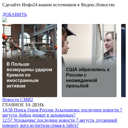
Сделайте Инфо24 вашим источником в Яндекс.Новостях
ДОБАВИТЬ
В Польше
возмущены ударом
США обратились к
У
Кремля по
России с
с
иностранным
неожиданной
активам
просьбой
Новости СМИ2
ГЛАВНОЕ ЗА ДЕНЬ
14:58
Поиск Героя России Асылханова: последние новости 7
августа, бойца держат в заложниках?
12:57
Усольцевы: последние новости 7 августа, пугающий
поворот, кого встретила семья в тайге?