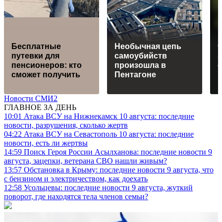
Бесплатные
Необычная цепь
путевки для
самоубийств
пенсионеров: кто
произошла в
сможет получить
Пентагоне
в
Новости СМИ2
ГЛАВНОЕ ЗА ДЕНЬ
10:01
Атака ВСУ на Нижнекамск 10 августа: последние
новости, разрушения, сколько жертв
04:22
Атака ВСУ на Севастополь 10 августа: последние
новости, есть ли жертвы
14:59
Поиск Героя России Асылханова: последние новости 9
августа, зацепки, ветерана СВО нашли живым?
13:57
Обстановка в Крыму: последние новости 9 августа, что
с бензином и электричеством, как доехать
12:58
Усольцевы: последние новости 9 августа, жуткий
поворот, где находятся тела членов семьи?