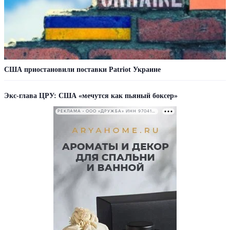
США приостановили поставки Patriot Украине
Экс-глава ЦРУ: США «мечутся как пьяный боксер»
РЕКЛАМА • ООО «ДРУЖБА» ИНН 9704146411