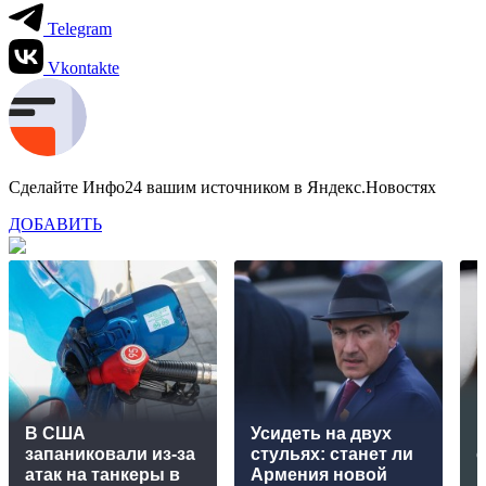
Telegram
Vkontakte
Сделайте Инфо24 вашим источником в Яндекс.Новостях
ДОБАВИТЬ
Р
В США
Усидеть на двух
запаниковали из-за
стульях: станет ли
атак на танкеры в
Армения новой