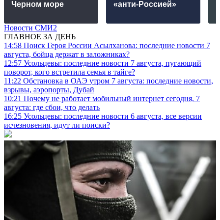
Черном море
«анти-Россией»
Новости СМИ2
ГЛАВНОЕ ЗА ДЕНЬ
14:58
Поиск Героя России Асылханова: последние новости 7
августа, бойца держат в заложниках?
12:57
Усольцевы: последние новости 7 августа, пугающий
поворот, кого встретила семья в тайге?
11:22
Обстановка в ОАЭ утром 7 августа: последние новости,
взрывы, аэропорты, Дубай
10:21
Почему не работает мобильный интернет сегодня, 7
августа: где сбои, что делать
16:25
Усольцевы: последние новости 6 августа, все версии
исчезновения, идут ли поиски?