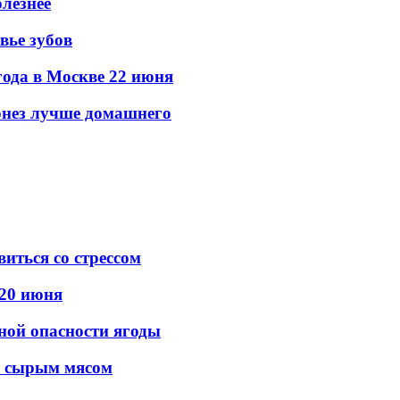
олезнее
вье зубов
ода в Москве 22 июня
онез лучше домашнего
виться со стрессом
 20 июня
вной опасности ягоды
к сырым мясом