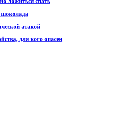
но ложиться спать
о шоколада
ической атакой
йства, для кого опасен