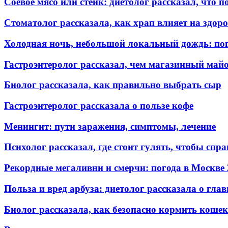
Соевое мясо или стейк: диетолог рассказал, что п
Стоматолог рассказала, как храп влияет на здоро
Холодная ночь, небольшой локальный дождь: пог
Гастроэнтеролог рассказал, чем магазинный май
Биолог рассказала, как правильно выбрать сыр
Гастроэнтеролог рассказала о пользе кофе
Менингит: пути заражения, симптомы, лечение
Психолог рассказал, где стоит гулять, чтобы спра
Рекордные мегаливни и смерчи: погода в Москве
Польза и вред арбуза: диетолог рассказала о гла
Биолог рассказала, как безопасно кормить коше