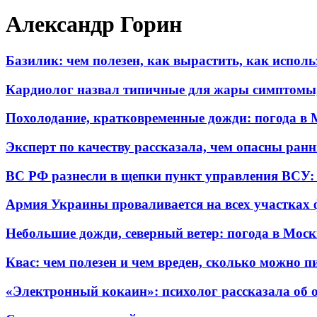
Александр Горин
Базилик: чем полезен, как вырастить, как исполь
Кардиолог назвал типичные для жары симптомы,
Похолодание, кратковременные дожди: погода в 
Эксперт по качеству рассказала, чем опасны ран
ВС РФ разнесли в щепки пункт управления ВСУ: 
Армия Украины проваливается на всех участках 
Небольшие дожди, северный ветер: погода в Моск
Квас: чем полезен и чем вреден, сколько можно п
«Электронный кокаин»: психолог рассказала об 