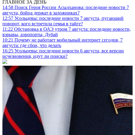
ГЛАВНОЕ ЗА ДЕНЬ
14:58
Поиск Героя России Асылханова: последние новости 7
августа, бойца держат в заложниках?
12:57
Усольцевы: последние новости 7 августа, пугающий
поворот, кого встретила семья в тайге?
11:22
Обстановка в ОАЭ утром 7 августа: последние новости,
взрывы, аэропорты, Дубай
10:21
Почему не работает мобильный интернет сегодня, 7
августа: где сбои, что делать
16:25
Усольцевы: последние новости 6 августа, все версии
исчезновения, идут ли поиски?