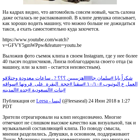
На кадрах видно, что автомобиль совсем новый, часть салона
даже осталась не распакованной. В клипе девушка описывает,
как хорошо водить машину, что можно больше не дожидаться
такси, а ехать самостоятельно куда захочется.
https://www.youtube.com/watch?
v=GFVY5gmWPpw&feature=youtu.be
Выложив фото съемок клипа в своем Instagram, где у нее более
40 тысяч подписчиков, Лииза поблагодарила своего отца (за
машину, или за клип - остается неизвестным).
شكراً بابا #سلمان جاااااااهزييييين ؟؟؟ ? . ساعات معدودة وحتلاقو
العمل ع اليوتيوب #١٠/١٠ #سقنا #حجة_البقرة_على_قرونها #سواقه
#بنات #السعودية #جده #المدينه
Публикация от
Leesa - ليسا
(@leesaseal)
24 Июн 2018 в 1:27
PDT
Зрители отреагировали на клип неоднозначно. Многие
отмечают не слишком высокое качество как визуальной, так и
музыкальной составляющей клипа. По поводу смысла,
мнения разделились. Девушки, в основном, поддерживают
Лиизу. Мужчины пишут в комментариях, что она много на