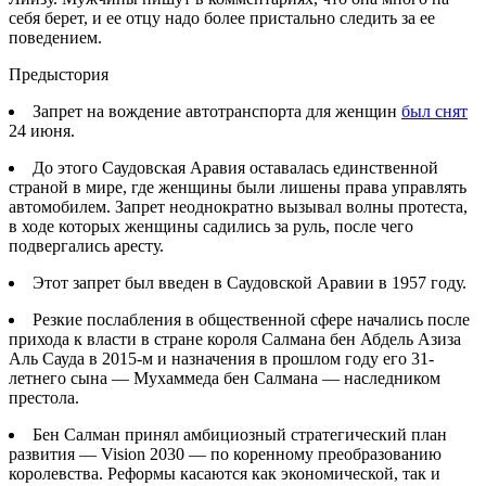
себя берет, и ее отцу надо более пристально следить за ее
поведением.
Предыстория
Запрет на вождение автотранспорта для женщин
был снят
24 июня.
До этого Саудовская Аравия оставалась единственной
страной в мире, где женщины были лишены права управлять
автомобилем. Запрет неоднократно вызывал волны протеста,
в ходе которых женщины садились за руль, после чего
подвергались аресту.
Этот запрет был введен в Саудовской Аравии в 1957 году.
Резкие послабления в общественной сфере начались после
прихода к власти в стране короля Салмана бен Абдель Азиза
Аль Сауда в 2015-м и назначения в прошлом году его 31-
летнего сына — Мухаммеда бен Салмана — наследником
престола.
Бен Салман принял амбициозный стратегический план
развития — Vision 2030 — по коренному преобразованию
королевства. Реформы касаются как экономической, так и