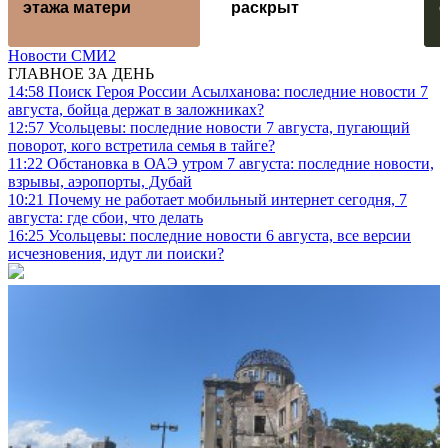
этажа матери
раскрыт
Новости СМИ2
ГЛАВНОЕ ЗА ДЕНЬ
14:58
Поиск Героя России Асылханова: последние новости 7
августа, бойца держат в заложниках?
12:57
Усольцевы: последние новости 7 августа, пугающий
поворот, кого встретила семья в тайге?
11:22
Обстановка в ОАЭ утром 7 августа: последние новости,
взрывы, аэропорты, Дубай
10:21
Почему не работает мобильный интернет сегодня, 7
августа: где сбои, что делать
16:25
Усольцевы: последние новости 6 августа, все версии
исчезновения, идут ли поиски?