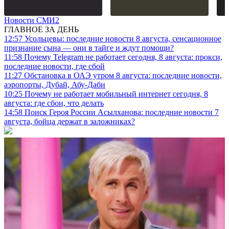
Новости СМИ2
ГЛАВНОЕ ЗА ДЕНЬ
12:57
Усольцевы: последние новости 8 августа, сенсационное
признание сына — они в тайге и ждут помощи?
11:58
Почему Telegram не работает сегодня, 8 августа: прокси,
последние новости, где сбой
11:27
Обстановка в ОАЭ утром 8 августа: последние новости,
аэропорты, Дубай, Абу-Даби
10:25
Почему не работает мобильный интернет сегодня, 8
августа: где сбои, что делать
14:58
Поиск Героя России Асылханова: последние новости 7
августа, бойца держат в заложниках?