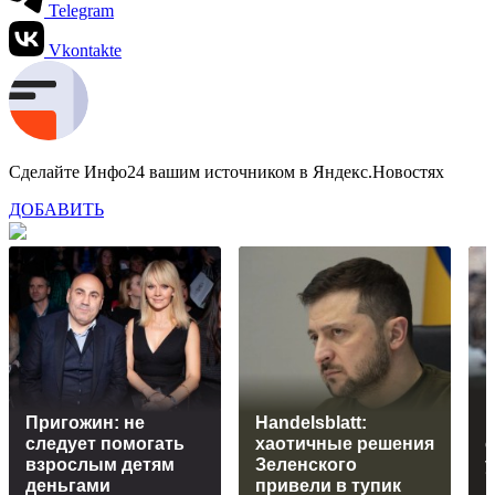
Telegram
Vkontakte
Сделайте Инфо24 вашим источником в Яндекс.Новостях
ДОБАВИТЬ
Пригожин: не
Handelsblatt:
в
следует помогать
хаотичные решения
взрослым детям
Зеленского
деньгами
привели в тупик