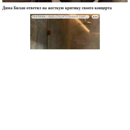
Дима Билан ответил на жесткую критику своего концерта
РЕКЛАМА • ООО СТРОИТЕЛЬНЫЙ ТОРГОВЫЙ ДОМ «ПЕТРОВИЧ». ИНН: 7802348846