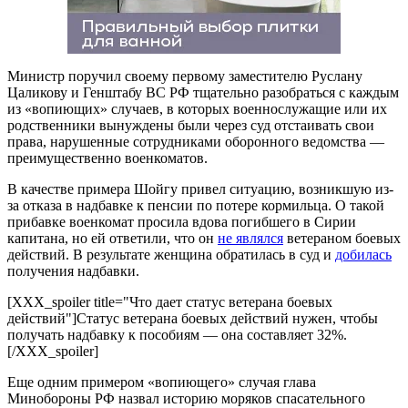
Министр поручил своему первому заместителю Руслану
Цаликову и Генштабу ВС РФ тщательно разобраться с каждым
из «вопиющих» случаев, в которых военнослужащие или их
родственники вынуждены были через суд отстаивать свои
права, нарушенные сотрудниками оборонного ведомства —
преимущественно военкоматов.
В качестве примера Шойгу привел ситуацию, возникшую из-
за отказа в надбавке к пенсии по потере кормильца. О такой
прибавке военкомат просила вдова погибшего в Сирии
капитана, но ей ответили, что он
не являлся
ветераном боевых
действий. В результате женщина обратилась в суд и
добилась
получения надбавки.
[XXX_spoiler title="Что дает статус ветерана боевых
действий"]Статус ветерана боевых действий нужен, чтобы
получать надбавку к пособиям — она составляет 32%.
[/XXX_spoiler]
Еще одним примером «вопиющего» случая глава
Минобороны РФ назвал историю моряков спасательного