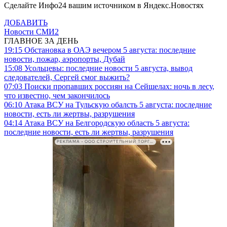
Сделайте Инфо24 вашим источником в Яндекс.Новостях
ДОБАВИТЬ
Новости СМИ2
ГЛАВНОЕ ЗА ДЕНЬ
19:15
Обстановка в ОАЭ вечером 5 августа: последние
новости, пожар, аэропорты, Дубай
15:08
Усольцевы: последние новости 5 августа, вывод
следователей, Сергей смог выжить?
07:03
Поиски пропавших россиян на Сейшелах: ночь в лесу,
что известно, чем закончилось
06:10
Атака ВСУ на Тульскую обалсть 5 августа: последние
новости, есть ли жертвы, разрушения
04:14
Атака ВСУ на Белгородскую область 5 августа:
последние новости, есть ли жертвы, разрушения
РЕКЛАМА • ООО СТРОИТЕЛЬНЫЙ ТОРГОВЫЙ ДОМ «ПЕТРОВИЧ». ИНН: 7802348846