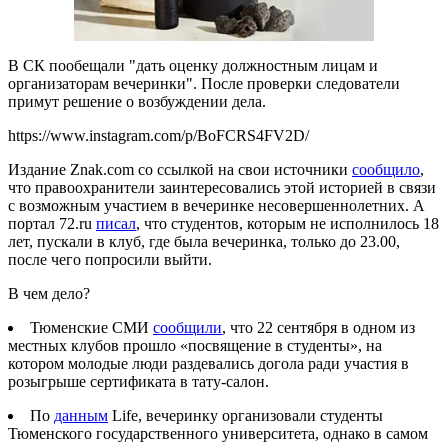
В СК пообещали "дать оценку должностным лицам и
организаторам вечеринки". После проверки следователи
примут решение о возбуждении дела.
https://www.instagram.com/p/BoFCRS4FV2D/
Издание Znak.com со ссылкой на свои источники
сообщило
,
что правоохранители заинтересовались этой историей в связи
с возможным участием в вечеринке несовершеннолетних. А
портал 72.ru
писал
, что студентов, которым не исполнилось 18
лет, пускали в клуб, где была вечеринка, только до 23.00,
после чего попросили выйти.
В чем дело?
Тюменские СМИ
сообщили
, что 22 сентября в одном из
местных клубов прошло «посвящение в студенты», на
котором молодые люди раздевались догола ради участия в
розыгрыше сертификата в тату-салон.
По
данным
Life, вечеринку организовали студенты
Тюменского государственного университета, однако в самом