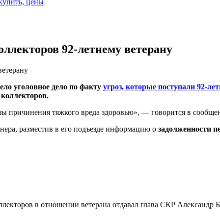
 купить, цены
коллекторов 92-летнему ветерану
ветерану
ело уголовное дело по факту
угроз, которые поступали 92-л
коллекторов.
зы причинения тяжкого вреда здоровью», — говорится в сообще
нера, разместив в его подъезде информацию о
задолженности п
лекторов в отношении ветерана отдавал глава СКР Александр Б