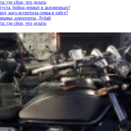
а: где сбои, что делать
густа, бойца держат в заложниках?
от, кого встретила семья в тайге?
взрывы, аэропорты, Дубай
а: где сбои, что делать