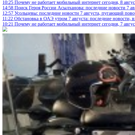
10:25
Почему не работает мобильный интернет сегодня, 8 август
14:58
Поиск Героя России Асылханова: последние новости 7 ав
12:57
Усольцевы: последние новости 7 августа, пугающий повор
11:22
Обстановка в ОАЭ утром 7 августа: последние новости, 
10:21
Почему не работает мобильный интернет сегодня, 7 август