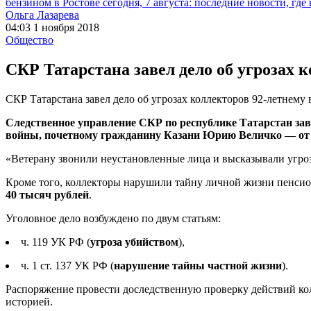
бензином в Ростове сегодня, 7 августа: последние новости, где
Ольга Лазарева
04:03 1 ноября 2018
Общество
СКР Татарстана завел дело об угрозах 
СКР Татарстана завел дело об угрозах коллекторов 92-летнему 
Следственное управление СКР по республике Татарстан зав
войны, почетному гражданину Казани Юрию Величко — от 
«Ветерану звонили неустановленные лица и высказывали угро
Кроме того, коллекторы нарушили тайну личной жизни пенсио
40 тысяч рублей
.
Уголовное дело возбуждено по двум статьям:
ч. 119 УК РФ (
угроза убийством
),
ч. 1 ст. 137 УК РФ (
нарушение тайны частной жизни
).
Распоряжение провести доследственную проверку действий кол
историей.