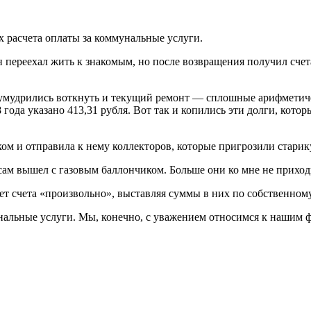
 расчета оплаты за коммунальные услуги.
 переехал жить к знакомым, но после возвращения получил счета 
та умудрились воткнуть и текущий ремонт — сплошные арифмети
8 года указано 413,31 рубля. Вот так и копились эти долги, кот
м и отправила к нему коллекторов, которые пригрозили старику
а сам вышел с газовым баллончиком. Больше они ко мне не прихо
ет счета «произвольно», выставляя суммы в них по собственном
альные услуги. Мы, конечно, с уважением относимся к нашим фр