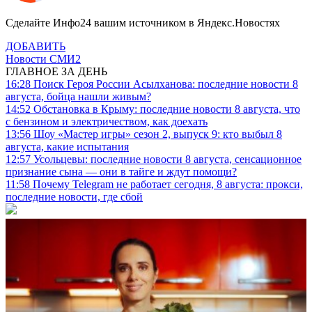
Сделайте Инфо24 вашим источником в Яндекс.Новостях
ДОБАВИТЬ
Новости СМИ2
ГЛАВНОЕ ЗА ДЕНЬ
16:28
Поиск Героя России Асылханова: последние новости 8
августа, бойца нашли живым?
14:52
Обстановка в Крыму: последние новости 8 августа, что
с бензином и электричеством, как доехать
13:56
Шоу «Мастер игры» сезон 2, выпуск 9: кто выбыл 8
августа, какие испытания
12:57
Усольцевы: последние новости 8 августа, сенсационное
признание сына — они в тайге и ждут помощи?
11:58
Почему Telegram не работает сегодня, 8 августа: прокси,
последние новости, где сбой