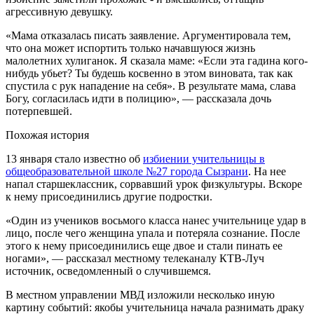
агрессивную девушку.
«Мама отказалась писать заявление. Аргументировала тем,
что она может испортить только начавшуюся жизнь
малолетних хулиганок. Я сказала маме: «Если эта гадина кого-
нибудь убьет? Ты будешь косвенно в этом виновата, так как
спустила с рук нападение на себя». В результате мама, слава
Богу, согласилась идти в полицию», — рассказала дочь
потерпевшей.
Похожая история
13 января стало известно об
избиении учительницы в
общеобразовательной школе №27 города Сызрани
. На нее
напал старшеклассник, сорвавший урок физкультуры. Вскоре
к нему присоединились другие подростки.
«Один из учеников восьмого класса нанес учительнице удар в
лицо, после чего женщина упала и потеряла сознание. После
этого к нему присоединились еще двое и стали пинать ее
ногами», — рассказал местному телеканалу КТВ-Луч
источник, осведомленный о случившемся.
В местном управлении МВД изложили несколько иную
картину событий: якобы учительница начала разнимать драку