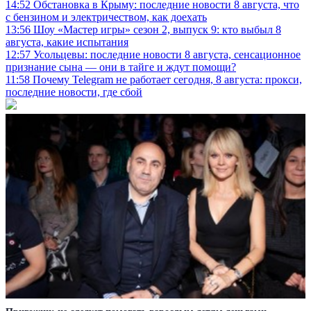
14:52
Обстановка в Крыму: последние новости 8 августа, что
с бензином и электричеством, как доехать
13:56
Шоу «Мастер игры» сезон 2, выпуск 9: кто выбыл 8
августа, какие испытания
12:57
Усольцевы: последние новости 8 августа, сенсационное
признание сына — они в тайге и ждут помощи?
11:58
Почему Telegram не работает сегодня, 8 августа: прокси,
последние новости, где сбой