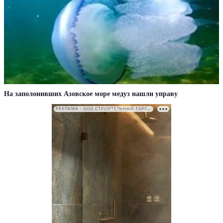
На заполонивших Азовское море медуз нашли управу
РЕКЛАМА • ООО СТРОИТЕЛЬНЫЙ ТОРГОВЫЙ ДОМ «ПЕТРОВИЧ». ИНН: 7802348846