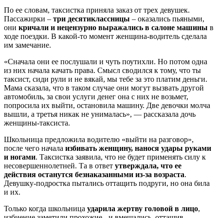
По ее словам, таксистка приняла заказ от трех девушек.
Пассажирки –
три десятиклассницы
– оказались пьяными,
они
кричали и нецензурно выражались в салоне машины
в
ходе поездки. В какой-то момент женщина-водитель сделала
им замечание.
«Сначала они ее послушали и чуть поутихли. Но потом одна
из них начала качать права. Смысл сводился к тому, что ты
таксист, сиди рули и не вякай, мы тебе за это платим деньги.
Мама сказала, что в таком случае они могут вызвать другой
автомобиль, за свои услуги денег она с них не возьмет,
попросила их выйти, остановила машину. Две девочки молча
вышли, а третья никак не унималась», — рассказала дочь
женщины-таксиста.
Школьница предложила водителю «выйти на разговор»,
после чего начала
избивать женщину, нанося удары руками
и ногами
. Таксистка заявила, что не будет применять силу к
несовершеннолетней. Та в ответ
утверждала, что ее
действия останутся безнаказанными из-за возраста
.
Девушку-подростка пытались оттащить подруги, но она била
и их.
Только когда школьница
ударила жертву головой в лицо
,
избиение заметили прохожие - и вмешались, оттащив