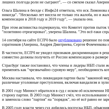
лишних полгода роли не сыграют", — со смехом сказал Аверин
Ольга Шалина в беседе с Инфо24 отметила, что иск Лимонова 
никогда". "Несколько лет висела не только эта жалоба, но и 
компенсации в 2018 году и 2019 году", — указала она.
При этом активистка подчеркнула, что Комитет против пыток т
"
позитивно отреагировал", уверена Шалина. "Это всё-таки спр
14 сентября на сайте ЕСПЧ было
опубликовано
решение по пов
соратников (Аверина, Андрея Дмитриева, Сергея Фомченкова и
В частности, ЕСПЧ не увидел признаков дискриминации в решен
совместно должны получить от России компенсацию в размере €
Страсбург также постановил, что члены и лидеры НБП стали ж
применять как "чрезвычайно суровую меру", необходимость кот
Москва настаивала, что ликвидация партии была "законной мер
различные уголовные преступления, включая вандализм и хули
В 2001 году Минюст обратился в суд с иском об исключении НБП
сторону партии. В 2003 году Минюст счёл, что использовани
и заменила слово "партия" на "порядок", но её всё равно не за
В 2005 году власти через суд добились роспуска НБП, объясни