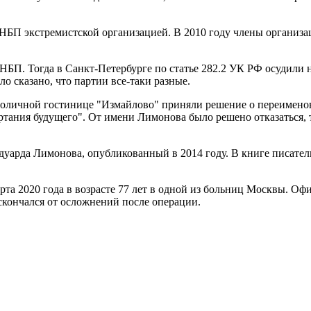
 НБП экстремистской организацией. В 2010 году члены организ
НБП. Тогда в Санкт-Петербурге по статье 282.2 УК РФ осудили
о сказано, что партии все-таки разные.
столичной гостинице "Измайлово" приняли решение о переименов
ртания будущего". От имени Лимонова было решено отказаться, т
дуарда Лимонова, опубликованный в 2014 году. В книге писател
та 2020 года в возрасте 77 лет в одной из больниц Москвы. Оф
скончался от осложнений после операции.