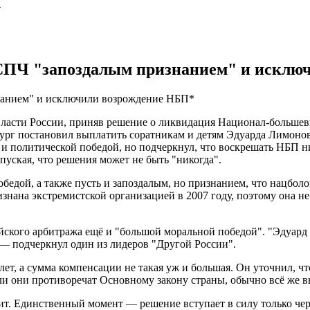
ы
СПЧ "запоздалым признанием" и исклю
нанием" и исключили возрождение НБП*
власти России, приняв решение о ликвидация Национал-большеви
ург постановил выплатить соратникам и детям Эдуарда Лимонов
политической победой, но подчеркнул, что воскрешать НБП ник
пуская, что решения может не быть "никогда".
обедой, а также пусть и запоздалым, но признанием, что нацбо
знана экстремистской организацией в 2007 году, поэтому она не
кого арбитража ещё и "большой моральной победой". "Эдуард бы
", — подчеркнул один из лидеров "Другой России".
 лет, а сумма компенсации не такая уж и большая. Он уточнил, ч
и они противоречат Основному закону страны, обычно всё же 
оит. Единственный момент — решение вступает в силу только чер