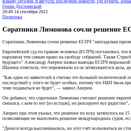
Крыму сегодня, 8 августа: последние новости, где купить, цен
Генри Достоевский
20:49 14 сентября 2021
Политика
Соратники Лимонова сочли решение Е
Соратники Лимонова сочли решение ЕСПЧ "запоздалым приз
Европейский суд по правам человека (ЕСПЧ) постановил, что 
нарушила тем самым право на свободу собраний. Также Страсб
будущего" Александр Аверин назвал выводы ЕСПЧ моральной и 
Шалина отметила, что переживали из-за затянувшегося дела, до
"Как один из заявителей я считаю это большой политической п
последствий у этого не будет особых, потому что НБП была при
теме подаваться не будет", — заявил Аверин.
Он добавил, что соратники Лимонова считают решение европейс
связался, с кем-то нет [из истцов], но реагируют все радостно
Аверин при этом указал, что решение по иску затянулось на 15
позволяющие не выполнять решение международных судов, есл
"Деньги всегда выплачивались, на этот счёт волноваться не ст