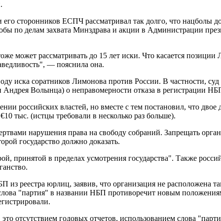
.
и его сторонников ЕСПЧ рассматривал так долго, что нацболы д
жалобы по делам захвата Минздрава и акции в Администрации пр
оже может рассматривать до 15 лет иски. Что касается позиции 
аведливость", — пояснила она.
оду иска соратников Лимонова против России. В частности, суд
 Андрея Волынца) о неправомерности отказа в регистрации НБП,
ии российских властей, но вместе с тем постановил, что двое д
10 тыс. (истцы требовали в несколько раз больше).
ертвами нарушения права на свободу собраний. Запрещать орган
орой государство должно доказать.
ой, принятой в пределах усмотрения государства". Также россий
ганство.
 из реестра юрлиц, заявив, что организация не расположена там
е слова "партия" в названии НБП противоречит новым положени
регистрировали.
в это отсутствием годовых отчетов, использованием слова "парт