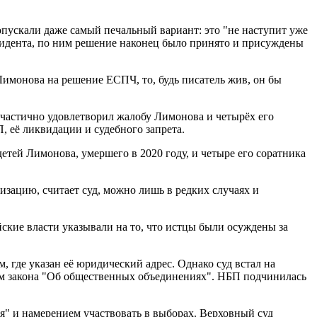
опускали даже самый печальный вариант:
это "не наступит уже
езидента, по ним решение наконец было принято и присуждены
Лимонова на решение ЕСПЧ, то, будь писатель жив, он бы
 частично удовлетворил жалобу Лимонова и четырёх его
 её ликвидации и судебного запрета.
етей Лимонова, умершего в 2020 году, и четыре его соратника
изацию, считает суд, можно лишь в редких случаях и
ские власти указывали на то, что истцы были осуждены за
, где указан её юридический адрес. Однако суд встал на
ям закона "Об общественных объединениях". НБП подчинилась
ия" и намерением участвовать в выборах. Верховный суд