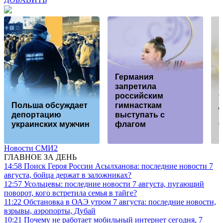
Германия
запретила
российским
Польша обсуждает
гимнасткам
д
депортацию
выступать с
«
украинских мужчин
флагом
Новости СМИ2
ГЛАВНОЕ ЗА ДЕНЬ
14:58
Поиск Героя России Асылханова: последние новости 7
августа, бойца держат в заложниках?
12:57
Усольцевы: последние новости 7 августа, пугающий
поворот, кого встретила семья в тайге?
11:22
Обстановка в ОАЭ утром 7 августа: последние новости,
взрывы, аэропорты, Дубай
10:21
Почему не работает мобильный интернет сегодня, 7